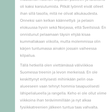
oli kaksi karsiutumista. Pitkät lyönnit eivät olleet
ihan sillä tasolla, mitä ne olivat alkukaudesta.
Onneksi sain kelkan käännettyä ja pelasin
elokuussa hyvin sekä Norjassa, että Sveitsissä. En
onnistunut pelaamaan täysin ehjää kisaa
kummallakaan viikolla, mutta molemmissa olin
kärjen tuntumassa ainakin jossain vaiheessa
kilpailua.
Tällä hetkellä olen viettämässä väliviikkoa
Suomessa treenin ja levon merkeissä. En ole
keskittynyt erityisesti mihinkään pelin osa-
alueeseen vaan tehnyt hommia tasapuolisesti
lähipelialueella ja rangella. Keho ei ole ollut viime
viikkoina ihan terävimmillään ja nyt alkaa
fysiikkatreenien jälkeen tuntua taas vahvalta.