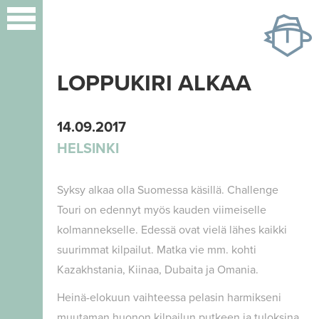
Hyppää
pääsisältöön
LOPPUKIRI ALKAA
14.09.2017
HELSINKI
Syksy alkaa olla Suomessa käsillä. Challenge
Touri on edennyt myös kauden viimeiselle
kolmannekselle. Edessä ovat vielä lähes kaikki
suurimmat kilpailut. Matka vie mm. kohti
Kazakhstania, Kiinaa, Dubaita ja Omania.
Heinä-elokuun vaihteessa pelasin harmikseni
muutaman huonon kilpailun putkeen ja tuloksina