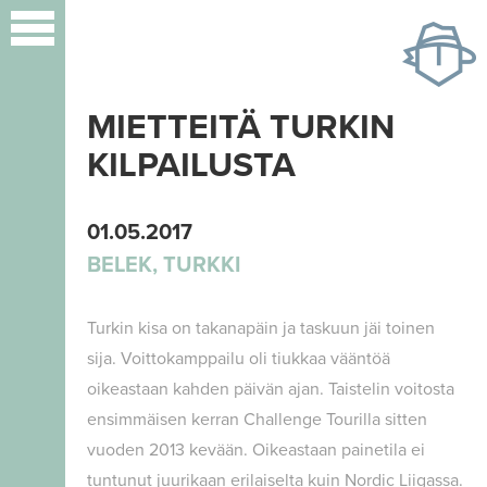
Hyppää
pääsisältöön
MIETTEITÄ TURKIN
KILPAILUSTA
01.05.2017
BELEK, TURKKI
Turkin kisa on takanapäin ja taskuun jäi toinen
sija. Voittokamppailu oli tiukkaa vääntöä
oikeastaan kahden päivän ajan. Taistelin voitosta
ensimmäisen kerran Challenge Tourilla sitten
vuoden 2013 kevään. Oikeastaan painetila ei
tuntunut juurikaan erilaiselta kuin Nordic Liigassa.