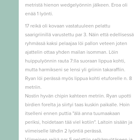
metristä hienon wedgelyönnin jälkeen. Eroa oli
enää 1 lyönti.
17 reikä oli kovaan vastatuuleen pelattu
saarigriinillä varustettu par 3. Näin että edellisessä
ryhmässä kaksi pelaajaa löi pallon veteen joten
ajattelin ottaa yhden mailan isomman. Löin
huippulyönnin rauta 7:lla suoraan lippua kohti,
mutta harmikseni se lensi yli griinin takaraffiin.
Ryan löi perässä myös lippua kohti etuforelle n. 8
metriin.
Nostin hyvän chipin kahteen metriin. Ryan upotti
birdien forelta ja siirtyi taas kuskin paikalle. Hoin
itselleni ennen puttia "älä anna tuumaakaan
periksi, hoidetaan tää viel kotiin". Laitoin sisään ja
viimeiselle lähdin 2 lyöntiä perässä.
Viimeinen reikä par-5 pelattiin selkämyötäseen ja