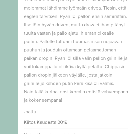
molemmat lähdimme lyömään drivea. Tiesin, että
eaglen tarvitsen. Ryan löi pallon ensin semiraffiin.
Itse löin hyvän driven, mutta draw ei ihan pitänyt
tuulta vasten ja pallo ajatui hieman oikealle
puihin. Pallolle tultuani huomasin sen nojaavan
puuhun ja jouduin ottamaan pelaamattoman
paikan dropin. Ryan löi sillä välin pallon griinille ja
voittokamppailu oli ikävä kyllä pelattu. Chippasin
pallon dropin jälkeen väylälle, josta jatkoin
griinille ja kahden putin kera kisa oli valmis.
Näin tällä kertaa, ensi kerralla entistä vahvempana
ja kokeneempana!
-hattu
Kiitos Kaudesta 2019